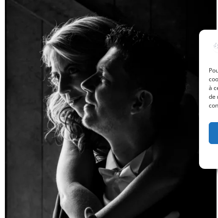
Pou
coo
à c
de 
con