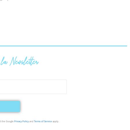
à la Newsletter
nd the Google
Privacy Policy
and
Terms of Service
apply.