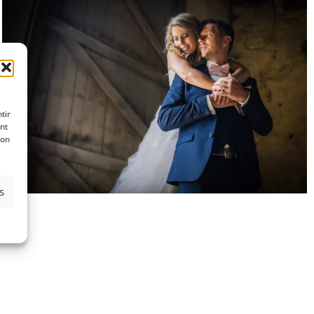
tir
nt
son
s