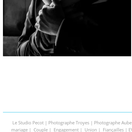
Le Studio Pecot | Photographe Troyes | Photographe Aube
mariage | Couple | Engagement | Union | Fiançailles | EVJ