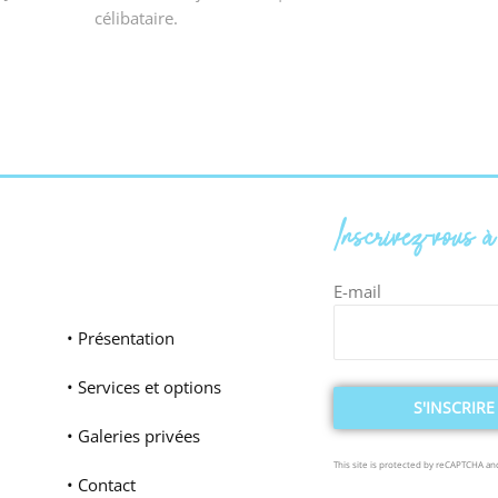
célibataire.
Inscrivez-vous 
E-mail
• Présentation
• Services et options
• Galeries privées
This site is protected by reCAPTCHA a
• Contact