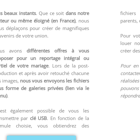
us beaux instants
. Que ce soit
dans notre
fichier
cteur ou même éloigné (en France)
, nous
parents,
us déplaçons pour créer de magnifiques
venirs de votre union.
Pour vot
louer no
us avons
différentes offres à vous
créer des
oposer pour un reportage intégral ou
rtiel de votre mariage
. Lors de la post-
Pour en 
oduction et après avoir retouché chacune
contact
s images,
nous vous envoyons les fichiers
réalisé
us forme de galeries privées (lien via le
pouvons 
nu)
.
répondre
 est également possible de vous les
ansmettre par
clé USB
. En fonction de la
rmule choisie, vous obtiendrez des