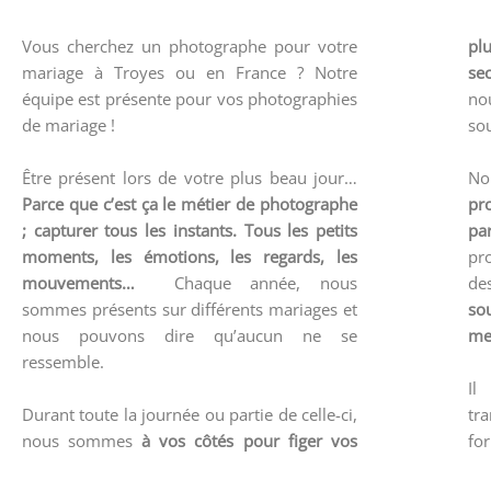
Vous cherchez un photographe pour votre
pl
mariage à Troyes ou en France ? Notre
se
équipe est présente pour vos photographies
no
de mariage !
sou
Être présent lors de votre plus beau jour…
No
Parce que c’est ça le métier de photographe
pr
; capturer tous les instants. Tous les petits
pa
moments, les émotions, les regards, les
pr
mouvements…
Chaque année, nous
de
sommes présents sur différents mariages et
so
nous pouvons dire qu’aucun ne se
me
ressemble.
Il
Durant toute la journée ou partie de celle-ci,
tr
nous sommes
à vos côtés pour figer vos
fo