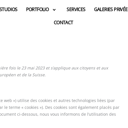
Consent
Consent
Consent
Consent
Consent
Consent
Consent
Consent
Consent
Marketing
 STUDIOS
PORTFOLIO
SERVICES
GALERIES PRIVÉE
to
to
to
to
to
to
to
to
to
service
service
service
service
service
service
service
service
service
CONTACT
elementor
google-
wordpress
google-
complianz
google-
facebook
google-
divers
recaptcha
analytics
maps
fonts
ière fois le 23 mai 2023 et s’applique aux citoyens et aux
ropéen et de la Suisse.
ite web ») utilise des cookies et autres technologies liées (par
ar le terme « cookies »). Des cookies sont également placés par
ocument ci-dessous, nous vous informons de l’utilisation des